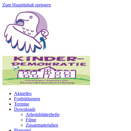
Zum Hauptinhalt springen
Aktuelles
Fortbildungen
Termine
Downloads
Arbeitsblätterhefte
Filme
Zusatzmaterialien
Planspiel