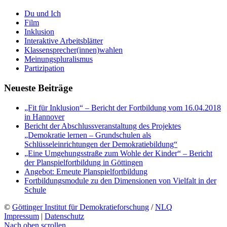
Du und Ich
Film
Inklusion
Interaktive Arbeitsblätter
Klassensprecher(innen)wahlen
Meinungspluralismus
Partizipation
Neueste Beiträge
„Fit für Inklusion“ – Bericht der Fortbildung vom 16.04.2018
in Hannover
Bericht der Abschlussveranstaltung des Projektes
„Demokratie lernen – Grundschulen als
Schlüsseleinrichtungen der Demokratiebildung“
„Eine Umgehungsstraße zum Wohle der Kinder“ – Bericht
der Planspielfortbildung in Göttingen
Angebot: Erneute Planspielfortbildung
Fortbildungsmodule zu den Dimensionen von Vielfalt in der
Schule
©
Göttinger Institut für Demokratieforschung
/
NLQ
Impressum
|
Datenschutz
Nach oben scrollen