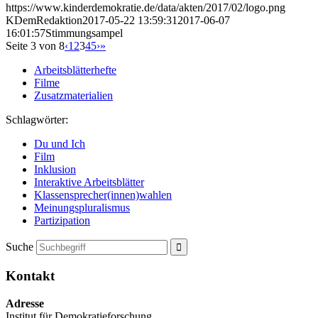
https://www.kinderdemokratie.de/data/akten/2017/02/logo.png
KDemRedaktion
2017-05-22 13:59:31
2017-06-07
16:01:57
Stimmungsampel
Seite 3 von 8
‹
1
2
3
4
5
›
»
Arbeitsblätterhefte
Filme
Zusatzmaterialien
Schlagwörter:
Du und Ich
Film
Inklusion
Interaktive Arbeitsblätter
Klassensprecher(innen)wahlen
Meinungspluralismus
Partizipation
Suche
Kontakt
Adresse
Institut für Demokratieforschung