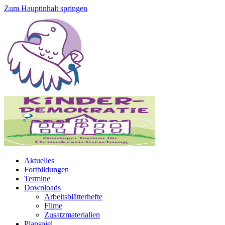
Zum Hauptinhalt springen
Aktuelles
Fortbildungen
Termine
Downloads
Arbeitsblätterhefte
Filme
Zusatzmaterialien
Planspiel