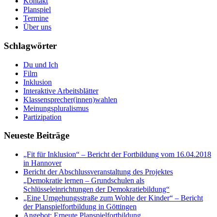
Kontakt
Planspiel
Termine
Über uns
Schlagwörter
Du und Ich
Film
Inklusion
Interaktive Arbeitsblätter
Klassensprecher(innen)wahlen
Meinungspluralismus
Partizipation
Neueste Beiträge
„Fit für Inklusion“ – Bericht der Fortbildung vom 16.04.2018
in Hannover
Bericht der Abschlussveranstaltung des Projektes
„Demokratie lernen – Grundschulen als
Schlüsseleinrichtungen der Demokratiebildung“
„Eine Umgehungsstraße zum Wohle der Kinder“ – Bericht
der Planspielfortbildung in Göttingen
Angebot: Erneute Planspielfortbildung